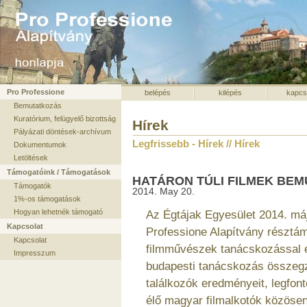
Pro Professione
belépés
kilépés
kapcs
Bemutatkozás
Kuratórium, felügyelő bizottság
Hírek
Pályázati döntések-archívum
Legfrissebb - Hírek // Hírek
Dokumentumok
Letöltések
Támogatóink / Támogatások
HATÁRON TÚLI FILMEK BE
Támogatók
2014. May 20.
1%-os támogatások
Hogyan lehetnék támogató
Az Égtájak Egyesület 2014. má
Kapcsolat
Professione Alapítvány résztá
Kapcsolat
filmművészek tanácskozással és
Impresszum
budapesti tanácskozás összegzi
találkozók eredményeit, legfon
élő magyar filmalkotók közöse