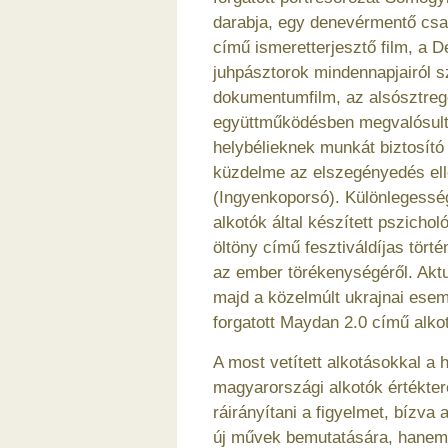
darabja, egy denevérmentő cs
című ismeretterjesztő film, a D
juhpásztorok mindennapjairól 
dokumentumfilm, az alsósztre
együttműködésben megvalósult 
helybélieknek munkát biztosító 
küzdelme az elszegényedés el
(Ingyenkoporsó). Különlegesség
alkotók által készített pszicholó
öltöny című fesztiváldíjas törté
az ember törékenységéről. Aktu
majd a közelmúlt ukrajnai ese
forgatott Maydan 2.0 című alkot
A most vetített alkotásokkal a h
magyarországi alkotók értékte
ráirányítani a figyelmet, bízv
új művek bemutatására, hanem 