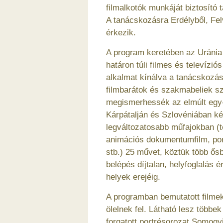
filmalkotók munkáját biztosító 
A tanácskozásra Erdélyből, Felv
érkezik.
A program keretében az Uráni
határon túli filmes és televízi
alkalmat kínálva a tanácskozás
filmbarátok és szakmabeliek s
megismerhessék az elmúlt egy-
Kárpátalján és Szlovéniában ké
legváltozatosabb műfajokban (
animációs dokumentumfilm, portré
stb.) 25 művet, köztük több ősb
belépés díjtalan, helyfoglalás 
helyek erejéig.
A programban bemutatott filmek
ölelnek fel. Látható lesz többe
forgatott portrésorozat Somogy