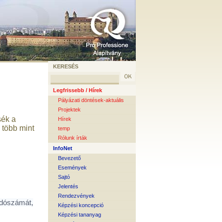
KERESÉS
Legfrissebb / Hírek
Pályázati döntések-aktuális
Projektek
sék a
Hírek
 több mint
temp
Rólunk írták
InfoNet
Bevezető
Események
Sajtó
Jelentés
Rendezvények
adószámát,
Képzési koncepció
Képzési tananyag