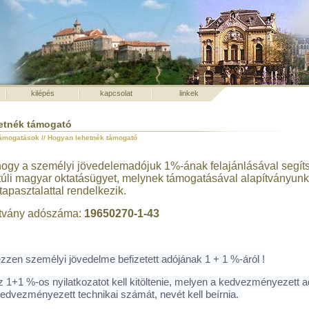
kilépés
kapcsolat
linkek
etnék támogató
ámogatások // Hogyan lehetnék támogató
hogy a személyi jövedelemadójuk 1%-ának felajánlásával segít
túli magyar oktatásügyet, melynek támogatásával alapítványunk
tapasztalattal rendelkezik.
ítvány adószáma:
19650270-1-43
zen személyi jövedelme befizetett adójának 1 + 1 %-áról !
 1+1 %-os nyilatkozatot kell kitöltenie, melyen a kedvezményezett 
 kedvezményezett technikai számát, nevét kell beírnia.