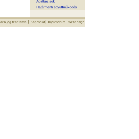
Adatbázisok
Határmenti együttműködés
den jog fenntartva.
Kapcsolat
Impresszum
Webdesign