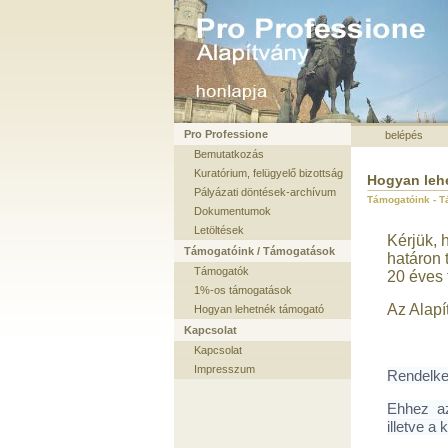
Pro Professione
belépés
Bemutatkozás
Kuratórium, felügyelő bizottság
Hogyan leh
Pályázati döntések-archívum
Támogatóink - T
Dokumentumok
Letöltések
Kérjük, 
Támogatóink / Támogatások
határon 
Támogatók
20 éves 
1%-os támogatások
Az Alap
Hogyan lehetnék támogató
Kapcsolat
Kapcsolat
Impresszum
Rendelkez
Ehhez az
illetve a